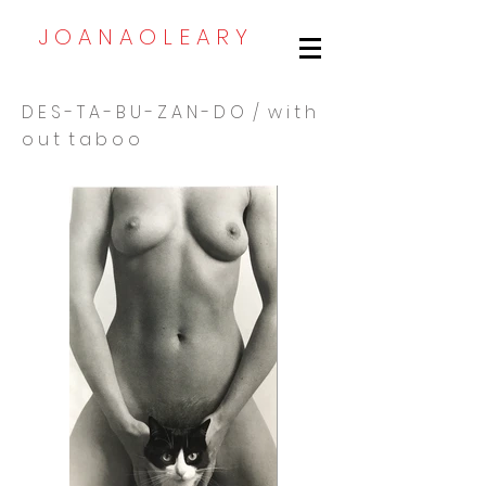
J O A N A O L E A R Y
D E S - T A - B U - Z A N - D O / w i t h
o u t t a b o o