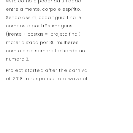
visto como o poder da unidade
entre a mente, corpo e espírito.
Sendo assim, cada figura final é
composta por três imagens
(frente + costas = projeto final),
materializada por 30 mulheres
com o ciclo sempre fechando no
numero 3.
Project started after the carnival
of 2018 in response to a wave of
censorship and conservatism
that had been taking shape in
Brazil.
"After the closing of one week of
celebrations critics were heard