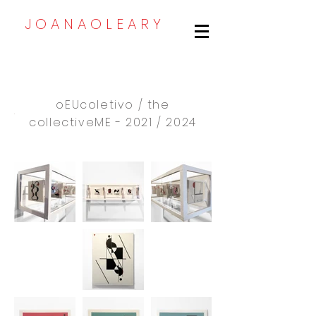
J O A N A O L E A R Y
oEUcoletivo / the
collectiveME - 2021 / 2024